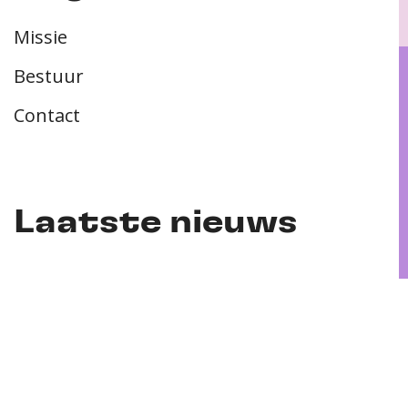
Missie
Bestuur
Contact
Laatste nieuws
PhD-verdediging | Franziska Schutzeichel |
11-05-2026
PhD-verdediging | Inga Marie Freund | 22-