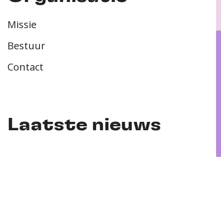
Missie
Bestuur
Contact
Laatste nieuws
PhD-verdediging | Franziska Schutzeichel |
11-05-2026
PhD-verdediging | Inga Marie Freund | 22-