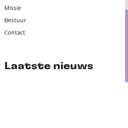
Missie
Bestuur
Contact
Laatste nieuws
PhD-verdediging | Franziska Schutzeichel |
11-05-2026
PhD-verdediging | Inga Marie Freund | 22-