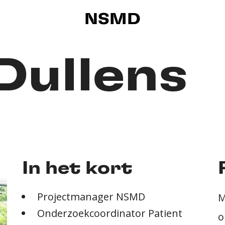
NSMD
Dullens
In het kort
Projectmanager NSMD
M
Onderzoekcoordinator Patient
o